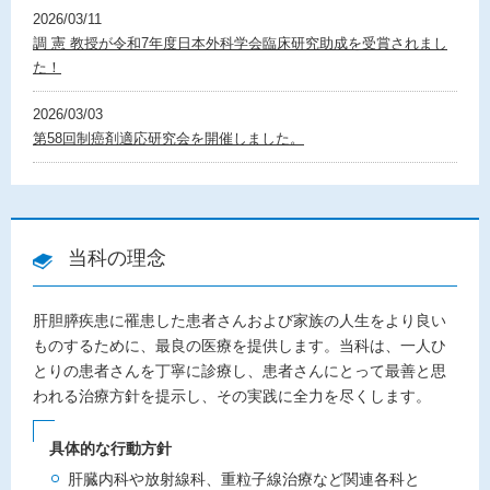
2026/03/11
調 憲 教授が令和7年度日本外科学会臨床研究助成を受賞されまし
た！
2026/03/03
第58回制癌剤適応研究会を開催しました。
当科の理念
肝胆膵疾患に罹患した患者さんおよび家族の人生をより良い
ものするために、最良の医療を提供します。当科は、一人ひ
とりの患者さんを丁寧に診療し、患者さんにとって最善と思
われる治療方針を提示し、その実践に全力を尽くします。
具体的な行動方針
肝臓内科や放射線科、重粒子線治療など関連各科と